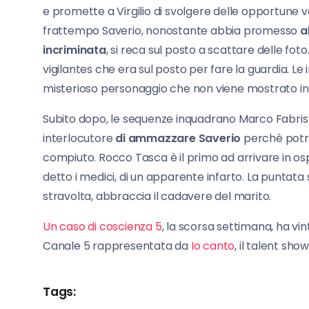
e promette a Virgilio di svolgere delle opportune ver
frattempo Saverio, nonostante abbia promesso
al
incriminata
, si reca sul posto a scattare delle fot
vigilantes che era sul posto per fare la guardia. L
misterioso personaggio che non viene mostrato in 
Subito dopo, le sequenze inquadrano Marco Fabris c
interlocutore
di ammazzare Saverio
perchè potre
compiuto. Rocco Tasca è il primo ad arrivare in os
detto i medici, di un apparente infarto. La puntata 
stravolta, abbraccia il cadavere del marito.
Un caso di coscienza 5
, la scorsa settimana, ha vi
Canale 5 rappresentata da
Io canto
, il talent sh
Tags: