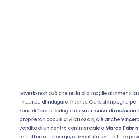
Saverio non può dire nulla alla moglie altrimenti 
l’incarico di indagare. Intanto Giulia si impegna p
zona di Trieste Indagando su un
caso di malasani
proprietari occulti di villa Losiani, c’è anche
Vincen
vendita di un centro commerciale a
Marco Fabris
era atterrato il cargo, è diventato un cantiere priva