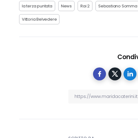
la terza puntata
News
Rai 2
Sebastiano Somma
Vittoria Belvedere
Condiv