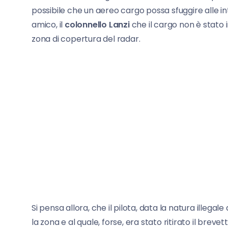
possibile che un aereo cargo possa sfuggire alle int
amico, il
colonnello Lanzi
che il cargo non è stato 
zona di copertura del radar.
Si pensa allora, che il pilota, data la natura ille
la zona e al quale, forse, era stato ritirato il breve