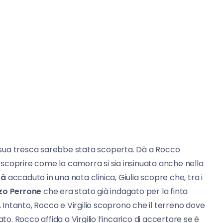
la sua tresca sarebbe stata scoperta. Dà a Rocco
er scoprire come la camorra si sia insinuata anche nella
tà
accaduto in una nota clinica, Giulia scopre che, tra i
zo Perrone
che era stato già indagato per la finta
.
Intanto, Rocco e Virgilio scoprono che il terreno dove
to. Rocco affida a Virgilio l’incarico di accertare se è