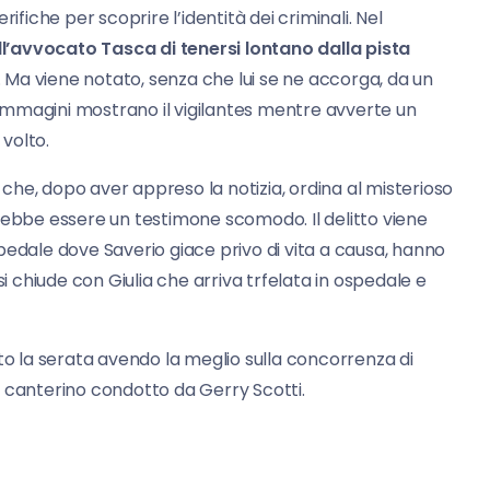
ifiche per scoprire l’identità dei criminali. Nel
l’avvocato Tasca di tenersi lontano dalla pista
o. Ma viene notato, senza che lui se ne accorga, da un
e immagini mostrano il vigilantes mentre avverte un
volto.
he, dopo aver appreso la notizia, ordina al misterioso
bbe essere un testimone scomodo. Il delitto viene
pedale dove Saverio giace privo di vita a causa, hanno
si chiude con Giulia che arriva trfelata in ospedale e
nto la serata avendo la meglio sulla concorrenza di
ow canterino condotto da Gerry Scotti.