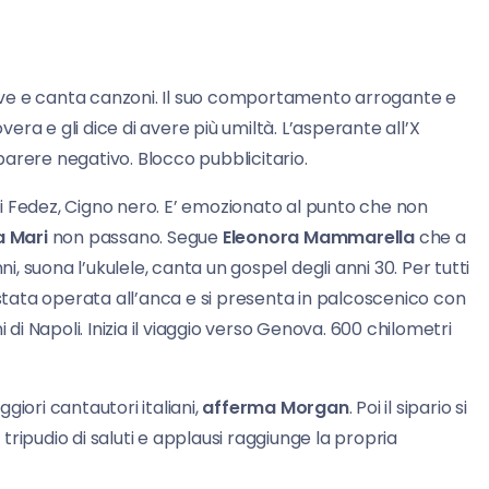
crive e canta canzoni. Il suo comportamento arrogante e
vera e gli dice di avere più umiltà. L’asperante all’X
 parere negativo. Blocco pubblicitario.
i Fedez, Cigno nero. E’ emozionato al punto che non
a Mari
non passano. Segue
Eleonora Mammarella
che a
ni, suona l’ukulele, canta un gospel degli anni 30. Per tutti
e è stata operata all’anca e si presenta in palcoscenico con
di Napoli. Inizia il viaggio verso Genova. 600 chilometri
iori cantautori italiani,
afferma Morgan
. Poi il sipario si
 tripudio di saluti e applausi raggiunge la propria