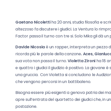
Gaetano Nicoletti
ha 20 anni, studia filosofia e s
altezzoso fa discutere i giudici. La Ventura lo rimpro
Factor passa il turno con tre si. Solo Mika gli dà un
Davide Nicosia
è un rapper, interpreta un pezzo d
ricorda più le parole della canzone
. Aces, Gianluc
sua vota non passa il turno.
Violetta Zironi
ha 18 an
e quattro i giudici il giudizio è positivo. La giovan
una gruccia. Con Violetta si concludono le Audizioni 
che vengono percorsi in un battibaleno.
Bisogna essere più esigenti a genova patria dei magg
apre sull’entrata del quartetto dei giudici che, in un
postazione.