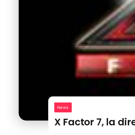
News
X Factor 7, la d