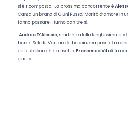
si è ricomposto. La prossima concorrente è
Aless
Canta un brano di Giuni Russo, Morirò d’amore in u
fanno passare il turno con tre si.
Andrea D’Alessio
, studente dalla lunghissima bar
boxer. Solo la Ventura lo boccia, ma passa. La co
dal pubblico che la fischia.
Francesca Vitali
la con
giudici.