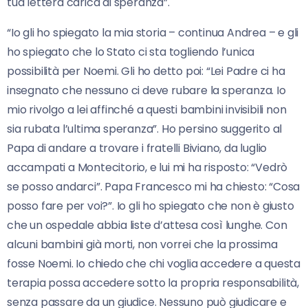
tua lettera carica di speranza”.
“Io gli ho spiegato la mia storia – continua Andrea – e gli
ho spiegato che lo Stato ci sta togliendo l’unica
possibilità per Noemi. Gli ho detto poi: “Lei Padre ci ha
insegnato che nessuno ci deve rubare la speranza. Io
mio rivolgo a lei affinché a questi bambini invisibili non
sia rubata l’ultima speranza”. Ho persino suggerito al
Papa di andare a trovare i fratelli Biviano, da luglio
accampati a Montecitorio, e lui mi ha risposto: “Vedrò
se posso andarci”. Papa Francesco mi ha chiesto: “Cosa
posso fare per voi?”. Io gli ho spiegato che non è giusto
che un ospedale abbia liste d’attesa così lunghe. Con
alcuni bambini già morti, non vorrei che la prossima
fosse Noemi. Io chiedo che chi voglia accedere a questa
terapia possa accedere sotto la propria responsabilità,
senza passare da un giudice. Nessuno può giudicare e