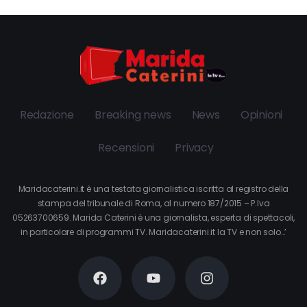
Redazione
Breaking news
News
Opinioni
Recensioni
Privacy
Maridacaterini.it è una testata giornalistica iscritta al registro della
stampa del tribunale di Roma, al numero 187/2015 – P.Iva
05263700659. Marida Caterini è una giornalista, esperta di spettacoli,
in particolare di programmi TV. Maridacaterini.it la TV e non solo…’