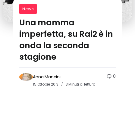
News
Una mamma
imperfetta, su Rai2 è in
onda la seconda
stagione
0
Anna Mancini
15 Ottobre 2013
3 Minuti di lettura