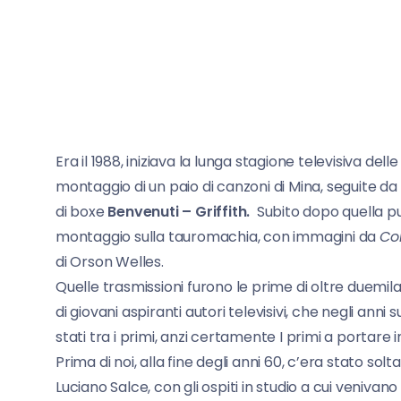
Era il 1988, iniziava la lunga stagione televisiva d
montaggio di un paio di canzoni di Mina, seguite da
di boxe
Benvenuti – Griffith.
Subito dopo quella pun
montaggio sulla tauromachia, con immagini da
Cor
di Orson Welles.
Quelle trasmissioni furono le prime di oltre duem
di giovani aspiranti autori televisivi, che negli anni 
stati tra i primi, anzi certamente I primi a portare i
Prima di noi, alla fine degli anni 60, c’era stato sol
Luciano Salce, con gli ospiti in studio a cui venivano