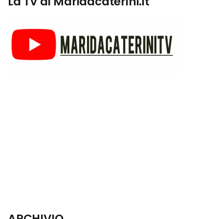
La Tv di Maridacaterini.it
ARCHIVIO