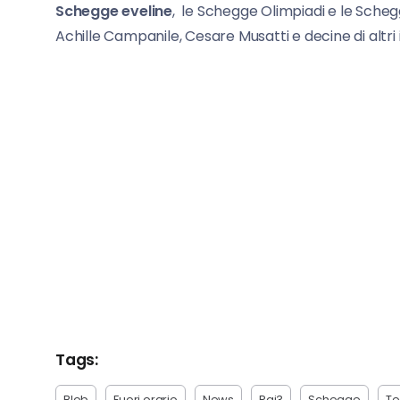
Schegge eveline
, le Schegge Olimpiadi e le Sche
Achille Campanile, Cesare Musatti e decine di altri 
Tags:
Blob
Fuori orario
News
Rai3
Schegge
Te