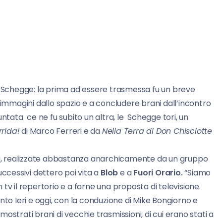
elle Schegge: la prima ad essere trasmessa fu un breve
 immagini dallo spazio e a concludere brani dall’incontro
tata ce ne fu subito un altra, le Schegge tori, un
rida!
di Marco Ferreri e da
Nella Terra di Don Chisciotte
ila, realizzate abbastanza anarchicamente da un gruppo
successivi dettero poi vita a
Blob
e a
Fuori Orario.
“Siamo
n tv il repertorio e a farne una proposta di televisione.
tanto Ieri e oggi, con la conduzione di Mike Bongiorno e
 mostrati brani di vecchie trasmissioni, di cui erano stati a