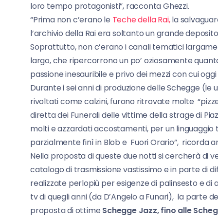
loro tempo protagonisti”, racconta Ghezzi.
“Prima non c’erano le
Teche della Rai,
la salvaguar
l’archivio della Rai era soltanto un grande deposito 
Soprattutto, non c’erano i canali tematici largame
largo, che ripercorrono un po’ oziosamente quanto 
passione inesauribile e privo dei mezzi con cui oggi 
Durante i sei anni di produzione delle Schegge (le u
rivoltati come calzini, furono ritrovate molte “piz
diretta dei Funerali delle vittime della strage di P
molti e azzardati accostamenti, per un linguaggio 
parzialmente finì in Blob e Fuori Orario”, ricorda 
Nella proposta di queste due notti si cercherà di 
catalogo di trasmissione vastissimo e in parte di di
realizzate perlopiù per esigenze di palinsesto e d
tv di quegli anni (da D’Angelo a Funari), la parte d
proposta di ottime
Schegge Jazz, fino alle Schegge