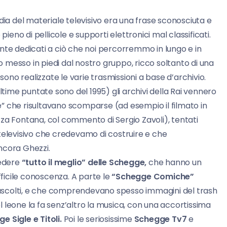
dia del materiale televisivo era una frase sconosciuta e
pieno di pellicole e supporti elettronici mal classificati.
nte dedicati a ciò che noi percorremmo in lungo e in
messo in piedi dal nostro gruppo, ricco soltanto di una
sono realizzate le varie trasmissioni a base d’archivio.
ltime puntate sono del 1995) gli archivi della Rai vennero
ze” che risultavano scomparse (ad esempio il filmato in
iazza Fontana, col commento di Sergio Zavoli), tentati
televisivo che credevamo di costruire e che
ancora Ghezzi.
vedere
“tutto il meglio” delle Schegge,
che hanno un
fficile conoscenza. A parte le
“Schegge Comiche”
i ascolti, e che comprendevano spesso immagini del trash
el leone la fa senz’altro la musica, con una accortissima
 Sigle e Titoli.
Poi le seriosissime
Schegge Tv7
e