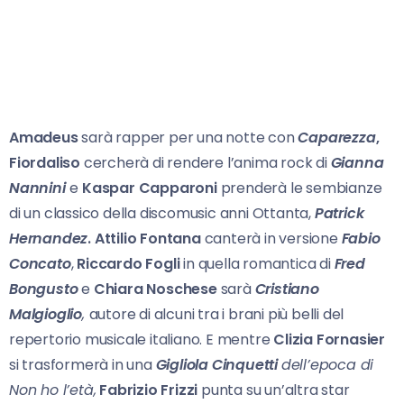
Amadeus
sarà rapper per una notte con
Caparezza
,
Fiordaliso
cercherà di rendere l’anima rock di
Gianna
Nannini
e
Kaspar Capparoni
prenderà le sembianze
di un classico della discomusic anni Ottanta,
Patrick
Hernandez
.
Attilio Fontana
canterà in versione
Fabio
Concato
,
Riccardo Fogli
in quella romantica di
Fred
Bongusto
e
Chiara Noschese
sarà
Cristiano
Malgioglio
,
autore di alcuni tra i brani più belli del
repertorio musicale italiano. E mentre
Clizia Fornasier
si trasformerà in una
Gigliola Cinquetti
dell’epoca di
Non ho l’età,
Fabrizio Frizzi
punta su un’altra star