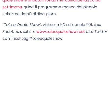
quale show è andata in onda mercoledì della scorsa
settimana,
quindi il programma manca dal piccolo
schermo da più di dieci giorni.
“Tale e Quale Show”
, visibile in HD sul canale 501, è su
Facebook
, sul sito
www.taleequaleshow.rai.it
e su
Twitter
con l’hashtag #taleequaleshow.