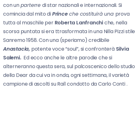
con un
parterre
di star nazionali e internazionali. Si
comincia dal mito di
Prince
che costituirà una
prova
tutta al maschile per
Roberta Lanfranchi
che, nella
scorsa puntata si era ttrasformata in una Nilla Pizzi stile
Sanremo 1958. Con una (speriamo) credibile
Anastacia,
potente voce “soul”, si confronterà
Silvia
Salemi.
Ed ecco anche le altre parodie che si
alterneranno questa sera, sul palcoscenico dello studio
della Dear da cui va in onda, ogni settimana, il varietà
campione di ascolti su Rai1 condotto da Carlo Conti .