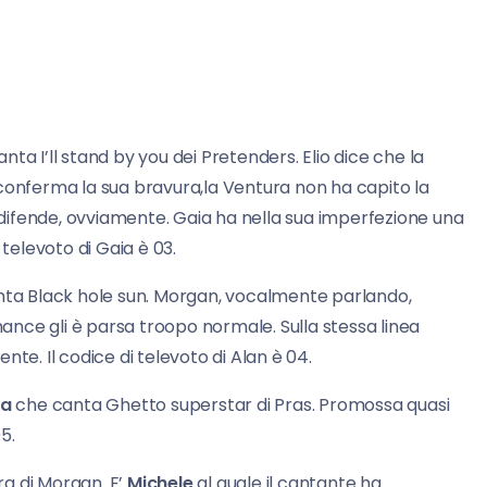
nta I’ll stand by you dei Pretenders. Elio dice che la
 conferma la sua bravura,la Ventura non ha capito la
difende, ovviamente. Gaia ha nella sua imperfezione una
i televoto di Gaia è 03.
ta Black hole sun. Morgan, vocalmente parlando,
nce gli è parsa troopo normale. Sulla stessa linea
ente. Il codice di televoto di Alan è 04.
na
che canta Ghetto superstar di Pras. Promossa quasi
5.
a di Morgan. E’
Michele
al quale il cantante ha