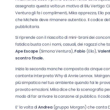
assegnato questa volta un motivo di Blu Vertigo: Ci
Ventura gli fa i complimenti, Mika apprezza, Elio p
che Michele deve rimanere autentico. Il codice del
pubblicitaria.
Si riprende con il riascolto di mini-brani dei concor
fatidica busta con i nomi, casuali, dei ragazzi che 
Ape
Escape
(Simona Ventura),
Fabio
(Elio),
Valen
scontro finale.
Inizia la seconda manche composta da cinque conc
cantante interpreta Why di Annie Lennox. Moirgan le
più simpatica nel tuo ambiente quando fai le prov
provato emozioni. Mika dice che la scenografia per 
modo di far arrivare la canzone al pubblico. Il codi
E’ la volta di
Andrea
(gruppo Morgan) che canta Diggin