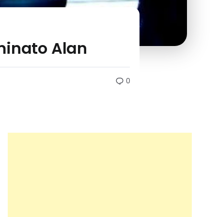
iminato Alan
0