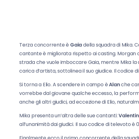
Terza concorrente è
Gaia
della squadra di Mika. Ca
cantante è migliorata rispetto ai casting. Morgan
strada che vuole imboccare Gaia, mentre Mika la 
carica d’artista, sottolinea il suo giudice. Il codice d
Si torna a Elio. A scendere in campo è
Alan
che can
vorrebbe dal giovane qualche eccesso, la performa
anche gli altri giudici, ad eccezione di Elio, naturalm
Mika presenta un’altra delle sue cantanti:
Valenti
all’unanimità dai giudici. Il suo codice di televoto è 0
Finalmente ecco il primo concorrente della squadr