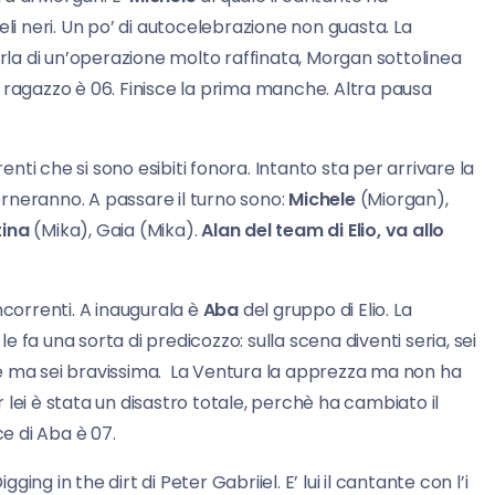
eli neri. Un po’ di autocelebrazione non guasta. La
arla di un’operazione molto raffinata, Morgan sottolinea
 ragazzo è 06. Finisce la prima manche. Altra pausa
renti che si sono esibiti fonora. Intanto sta per arrivare la
torneranno. A passare il turno sono:
Michele
(Miorgan),
tina
(Mika), Gaia (Mika).
Alan del team di Elio, va allo
orrenti. A inaugurala è
Aba
del gruppo di Elio. La
 fa una sorta di predicozzo: sulla scena diventi seria, sei
e ma sei bravissima. La Ventura la apprezza ma non ha
lei è stata un disastro totale, perchè ha cambiato il
ce di Aba è 07.
g in the dirt di Peter Gabriiel. E’ lui il cantante con l’i