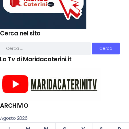
Cerca nel sito
La Tv di Maridacaterini.it
ARCHIVIO
Agosto 2026
L
M
M
G
V
S
D