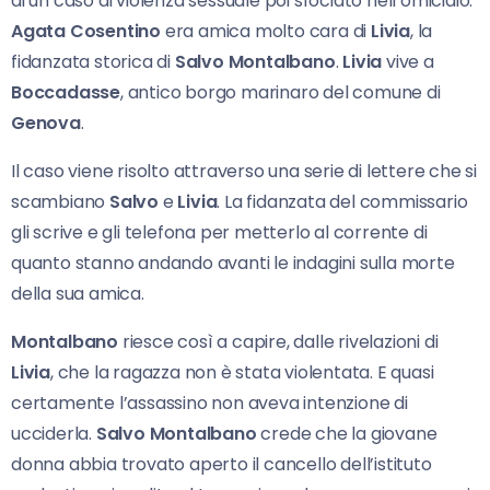
di un caso di violenza sessuale poi sfociato nell’omicidio.
Agata Cosentino
era amica molto cara di
Livia
, la
fidanzata storica di
Salvo Montalbano
.
Livia
vive a
Boccadasse
, antico borgo marinaro del comune di
Genova
.
Il caso viene risolto attraverso una serie di lettere che si
scambiano
Salvo
e
Livia
. La fidanzata del commissario
gli scrive e gli telefona per metterlo al corrente di
quanto stanno andando avanti le indagini sulla morte
della sua amica.
Montalbano
riesce così a capire, dalle rivelazioni di
Livia
, che la ragazza non è stata violentata. E quasi
certamente l’assassino non aveva intenzione di
ucciderla.
Salvo
Montalbano
crede che la giovane
donna abbia trovato aperto il cancello dell’istituto