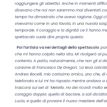
raggiungere gli obiettivi. Anche in momenti diffic
dicevano che noi non saremmo mai diventati come
tempo ha dimostrato che avevo ragione. Oggi ci v
vivevamo come in una favola, in una nuvola so
temporale. Il coraggio e la dignità ce li hanno me
spettacolo vuole dire proprio questo.
Poi l’artista va nei dettagli dello spettacolo
:
par
che mi hanno colpito nella vita. Mi rivolgerò al pu
contento. A patto, naturalmente, che non gli si d
canzone di Francesco De Gregori, ‘La leva calcis
Andrea Bocelli, mio carissimo amico, uno che, di 
telefonato e lui mi ha risposto mentre andava a c
trascorsi sul set di ‘Metello. Ho dei ricordi molto
coraggio doppio: quello di baciare, a soli diciot
Lucia, e quello di provare il nuovo mestiere dell’at