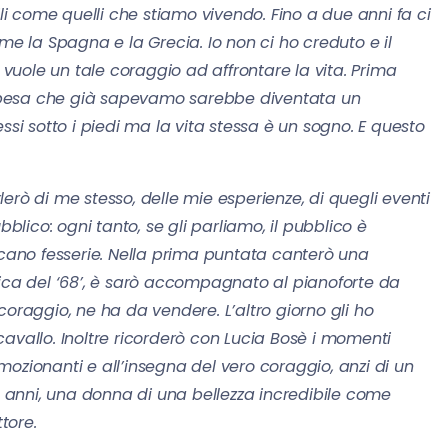
ili come quelli che stiamo vivendo. Fino a due anni fa ci
 la Spagna e la Grecia. Io non ci ho creduto e il
uole un tale coraggio ad affrontare la vita. Prima
spesa che già sapevamo sarebbe diventata un
ssi sotto i piedi ma la vita stessa è un sogno. E questo
lerò di me stesso, delle mie esperienze, di quegli eventi
bblico: ogni tanto, se gli parliamo, il pubblico è
icano fesserie. Nella prima puntata canterò una
tica del ‘68’, è sarò accompagnato al pianoforte da
coraggio, ne ha da vendere. L’altro giorno gli ho
avallo. Inoltre ricorderò con Lucia Bosè i momenti
 emozionanti e all’insegna del vero coraggio, anzi di un
to anni, una donna di una bellezza incredibile come
tore.