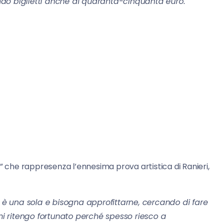
do biglietti anche di quaranta-cinquanta euro.
 che rappresenza l’ennesima prova artistica di Ranieri,
a è una sola e bisogna approfittarne, cercando di fare
 mi ritengo fortunato perché spesso riesco a