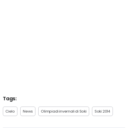
Tags:
Cielo
News
Olimpiadi invernali di Soki
Soki 2014