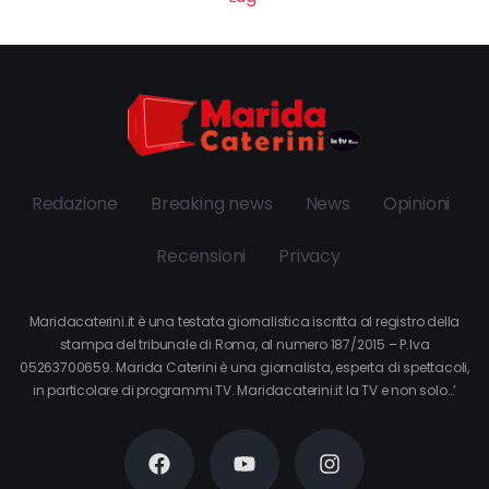
Redazione
Breaking news
News
Opinioni
Recensioni
Privacy
Maridacaterini.it è una testata giornalistica iscritta al registro della
stampa del tribunale di Roma, al numero 187/2015 – P.Iva
05263700659. Marida Caterini è una giornalista, esperta di spettacoli,
in particolare di programmi TV. Maridacaterini.it la TV e non solo…’