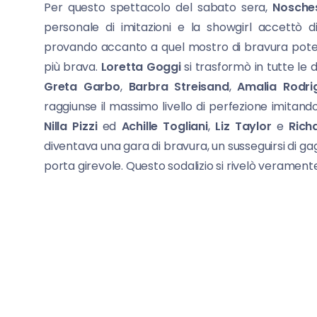
Per questo spettacolo del sabato sera,
Nosche
personale di imitazioni e la showgirl accettò 
provando accanto a quel mostro di bravura poteva
più brava.
Loretta Goggi
si trasformò in tutte le 
Greta Garbo
,
Barbra Streisand
,
Amalia Rodri
raggiunse il massimo livello di perfezione imitand
Nilla Pizzi
ed
Achille Togliani
,
Liz Taylor
e
Rich
diventava una gara di bravura, un susseguirsi di g
porta girevole. Questo sodalizio si rivelò verament