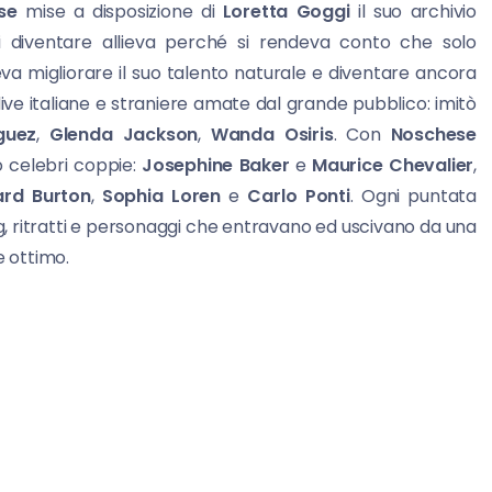
se
mise a disposizione di
Loretta Goggi
il suo archivio
di diventare allieva perché si rendeva conto che solo
 migliorare il suo talento naturale e diventare ancora
dive italiane e straniere amate dal grande pubblico: imitò
guez
,
Glenda Jackson
,
Wanda Osiris
. Con
Noschese
o celebri coppie:
Josephine Baker
e
Maurice Chevalier
,
ard Burton
,
Sophia Loren
e
Carlo Ponti
. Ogni puntata
ag, ritratti e personaggi che entravano ed uscivano da una
e ottimo.