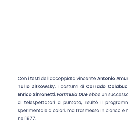
Con i testi dell’accoppiata vincente
Antonio Amur
Tullio Zitkowsky
, i costumi di
Corrado Colabuc
Enrico Simonetti
,
Forrmula Due
ebbe un successo n
di telespettatori a puntata, risultò il programm
sperimentale a colori, ma trasmesso in bianco e ner
nel 1977.