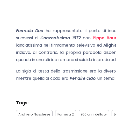
Formula Due
ha rappresentato il punto di incont
successi di
Canzonissima
1972
con
Pippo Bau
lanciatissima nel firmamento televisivo ed
Alighi
iniziava, al contrario, la propria parabola dis
quando in una clinica romana si suicidò in preda ad u
La sigla di testa della trasmissione era la dive
mentre quella di coda era
Per dire ciao
, un tema
Tags:
Alighiero Noschese
Formula 2
i 60 anni della tv
L