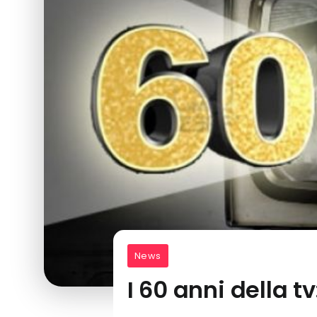
News
I 60 anni della t