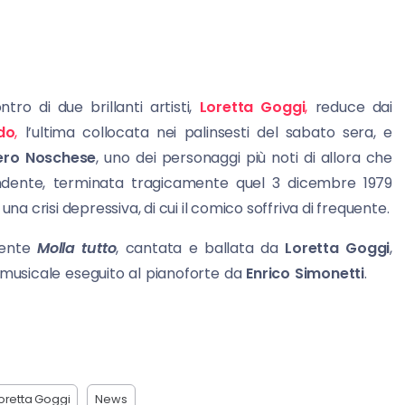
ro di due brillanti artisti,
Loretta Goggi
,
reduce dai
do
,
l’ultima collocata nei palinsesti del sabato sera, e
ero
Noschese
, uno dei personaggi più noti di allora che
cendente, terminata tragicamente quel 3 dicembre 1979
na crisi depressiva, di cui il comico soffriva di frequente.
rtente
Molla tutto
, cantata e ballata da
Loretta Goggi
,
 musicale eseguito al pianoforte da
Enrico Simonetti
.
oretta Goggi
News