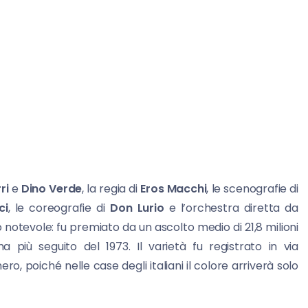
ri
e
Dino Verde
, la regia di
Eros Macchi
, le scenografie di
ci
, le coreografie di
Don Lurio
e l’orchestra diretta da
otevole: fu premiato da un ascolto medio di 21,8 milioni
a più seguito del 1973. Il varietà fu registrato in via
o, poiché nelle case degli italiani il colore arriverà solo