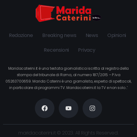
Redazione
Breaking news
News
Opinioni
Recensioni
Privacy
Maridacaterini.it è una testata giornalistica iscritta al registro della
stampa del tribunale di Roma, al numero 187/2015 – P.Iva
05263700659. Marida Caterini è una giornalista, esperta di spettacoli,
in particolare di programmi TV. Maridacaterini.it la TV e non solo…’
maridacaterini.it © 2023. All Rights Reserved.