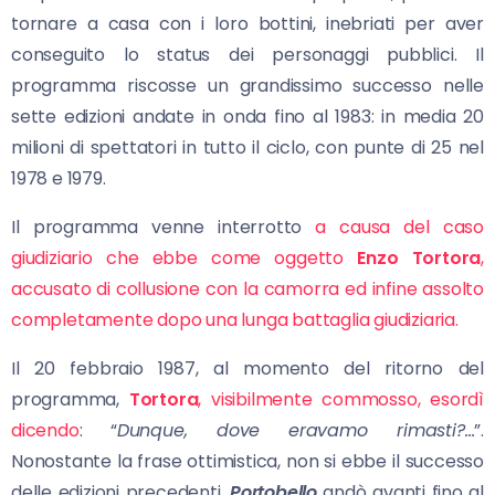
tornare a casa con i loro bottini, inebriati per aver
conseguito lo status dei personaggi pubblici. Il
programma riscosse un grandissimo successo nelle
sette edizioni andate in onda fino al 1983: in media 20
milioni di spettatori in tutto il ciclo, con punte di 25 nel
1978 e 1979.
Il programma venne interrotto
a causa del caso
giudiziario che ebbe come oggetto
Enzo Tortora
,
accusato di collusione con la camorra ed infine assolto
completamente dopo una lunga battaglia giudiziaria.
Il 20 febbraio 1987, al momento del ritorno del
programma,
Tortora
, visibilmente commosso, esordì
dicendo
: “
Dunque, dove
eravamo rimasti?…
”.
Nonostante la frase ottimistica, non si ebbe il successo
delle edizioni precedenti.
Portobello
andò avanti fino al