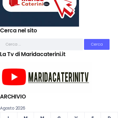
Cerca nel sito
La Tv di Maridacaterini.it
ARCHIVIO
Agosto 2026
L
M
M
G
V
S
D