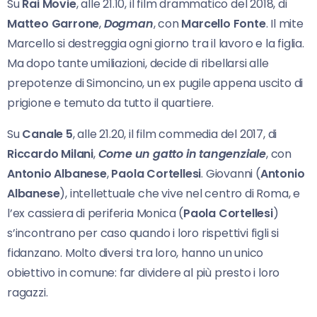
Su
Rai Movie
, alle 21.10, il film drammatico del 2018, di
Matteo Garrone
,
Dogman
, con
Marcello Fonte
. Il mite
Marcello si destreggia ogni giorno tra il lavoro e la figlia.
Ma dopo tante umiliazioni, decide di ribellarsi alle
prepotenze di Simoncino, un ex pugile appena uscito di
prigione e temuto da tutto il quartiere.
Su
Canale 5
, alle 21.20, il film commedia del 2017, di
Riccardo Milani
,
Come un gatto in
tangenziale
, con
Antonio Albanese
,
Paola Cortellesi
. Giovanni (
Antonio
Albanese
), intellettuale che vive nel centro di Roma, e
l’ex cassiera di periferia Monica (
Paola Cortellesi
)
s’incontrano per caso quando i loro rispettivi figli si
fidanzano. Molto diversi tra loro, hanno un unico
obiettivo in comune: far dividere al più presto i loro
ragazzi.