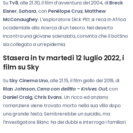
Su
Tv8
, alle 21.30, il film d’avventura del 2004, di
Breck
Eisner
,
Sahara
, con
Penélope Cruz
,
Matthew
McConaughey
. L’esploratore Dick Pitt si reca in Africa
occidentale alla ricerca di un tesoro. Nel deserto
incontra una giovane scienziata, convinta che il bottino
sia collegato a un’epidemia.
Stasera in tv martedì 12 luglio 2022, i
film su Sky
Su
Sky Cinema Uno
, alle 21.15, il film giallo del 2019, di
Rian Johnson
,
Cena con delitto –
Knives Out
, con
Daniel Craig
,
Chris Evans
. Un ricco ed anziano
romanziere viene trovato morto nella sua villa dopo
una grande festa. Sembrerebbe un suicidio, ma
l’investigatore Blanc ha dei dubbi e interroga i familiari.