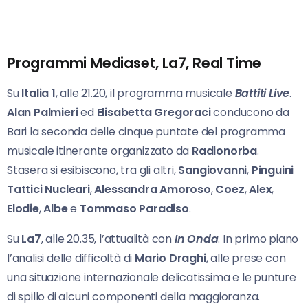
Programmi Mediaset, La7, Real Time
Su
Italia 1
, alle 21.20, il programma musicale
Battiti Live
.
Alan Palmieri
ed
Elisabetta Gregoraci
conducono da
Bari la seconda delle cinque puntate del programma
musicale itinerante organizzato da
Radionorba
.
Stasera si esibiscono, tra gli altri,
Sangiovanni
,
Pinguini
Tattici Nucleari
,
Alessandra Amoroso
,
Coez
,
Alex
,
Elodie
,
Albe
e
Tommaso Paradiso
.
Su
La7
, alle 20.35, l’attualità con
In Onda
. In primo piano
l’analisi delle difficoltà di
Mario
Draghi
, alle prese con
una situazione internazionale delicatissima e le punture
di spillo di alcuni componenti della maggioranza.