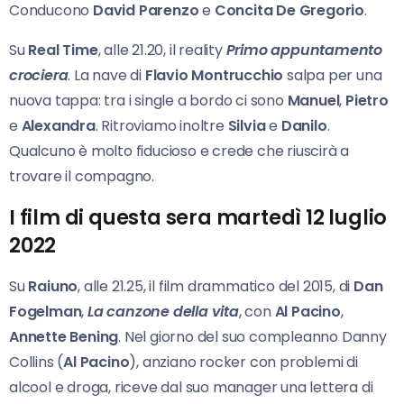
Conducono
David Parenzo
e
Concita De Gregorio
.
Su
Real Time
, alle 21.20, il reality
Primo appuntamento
crociera
. La nave di
Flavio Montrucchio
salpa per una
nuova tappa: tra i single a bordo ci sono
Manuel
,
Pietro
e
Alexandra
. Ritroviamo inoltre
Silvia
e
Danilo
.
Qualcuno è molto fiducioso e crede che riuscirà a
trovare il compagno.
I film di questa sera martedì 12 luglio
2022
Su
Raiuno
, alle 21.25, il film drammatico del 2015, di
Dan
Fogelman
,
La canzone della vita
, con
Al Pacino
,
Annette Bening
. Nel giorno del suo compleanno Danny
Collins (
Al Pacino
), anziano rocker con problemi di
alcool e droga, riceve dal suo manager una lettera di