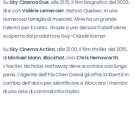
Su
Sky Cinema Due
, alle 21.15, il film biografico del 2020,
di e con
Valérie Lemercier
. Nata in Quebec, in una
numerosa famiglia di musicisti, Aline ha un grande
talento per il canto. Grazie a uno dei suoi fratelli viene
scoperta dal produttore Guy-Claude Kamar.
Su
Sky Cinema Action
, alle 21.00, il film thriller del 2015,
di
Michael Mann
,
Blackhat
, con
Chris
Hemsworth
.
L’hacker Nicholas Hathaway deve scontare una lunga
pena. L’agente dell’Fbi Chen Dawai gli offre la libertà in
cambio dell’aiuto per identificare e bloccare i membri
di una rete di criminali informatici.