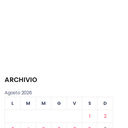
ARCHIVIO
Agosto 2026
L
M
M
G
V
S
D
1
2