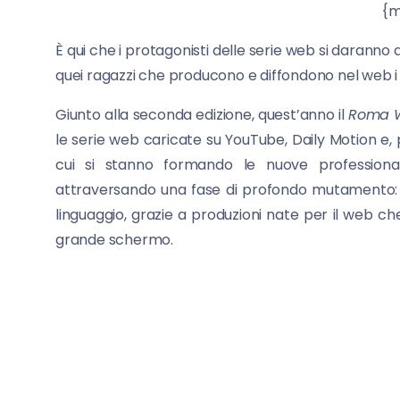
{module Banner sott
È qui che i protagonisti delle serie web si darann
quei ragazzi che producono e diffondono nel web i 
Giunto alla seconda edizione, quest’anno il
Roma W
le serie web caricate su YouTube, Daily Motion e, p
cui si stanno formando le nuove professionali
attraversando una fase di profondo mutamento:
linguaggio, grazie a produzioni nate per il web c
grande schermo.