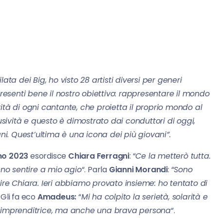
sfilata dei Big, ho visto 28 artisti diversi per generi
senti bene il nostro obiettivo: rappresentare il mondo
ità di ogni cantante, che proietta il proprio mondo al
lusività e questo è dimostrato dai conduttori di oggi,
. Quest’ultima è una icona dei più giovani”.
o 2023
esordisce
Chiara Ferragni
: “
Ce la metterò tutta.
nno sentire a mio agio
“. Parla
Gianni Morandi
: “
Sono
ire Chiara. Ieri abbiamo provato insieme: ho tentato di
 Gli fa eco
Amadeus:
“
Mi ha colpito la serietà, solarità e
a imprenditrice, ma anche una brava persona
“.