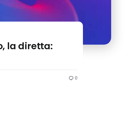
 la diretta:
i
0