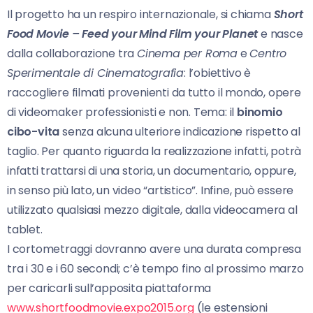
Il progetto ha un respiro internazionale, si chiama
Short
Food Movie – Feed your Mind Film your Planet
e nasce
dalla collaborazione tra
Cinema per Roma
e
Centro
Sperimentale di Cinematografia
: l’obiettivo è
raccogliere filmati provenienti da tutto il mondo, opere
di videomaker professionisti e non. Tema: il
binomio
cibo-vita
senza alcuna ulteriore indicazione rispetto al
taglio. Per quanto riguarda la realizzazione infatti, potrà
infatti trattarsi di una storia, un documentario, oppure,
in senso più lato, un video “artistico”. Infine, può essere
utilizzato qualsiasi mezzo digitale, dalla videocamera al
tablet.
I cortometraggi dovranno avere una durata compresa
tra i 30 e i 60 secondi; c’è tempo fino al prossimo marzo
per caricarli sull’apposita piattaforma
www.shortfoodmovie.expo2015.org
(le estensioni