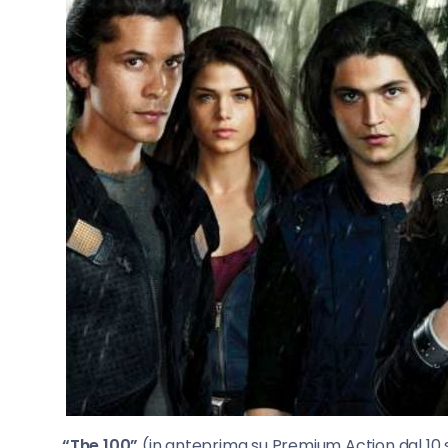
“The 100”
(in anteprima su Premium Action dal 10 se