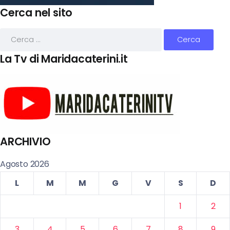
Cerca nel sito
La Tv di Maridacaterini.it
ARCHIVIO
Agosto 2026
L
M
M
G
V
S
D
1
2
3
4
5
6
7
8
9