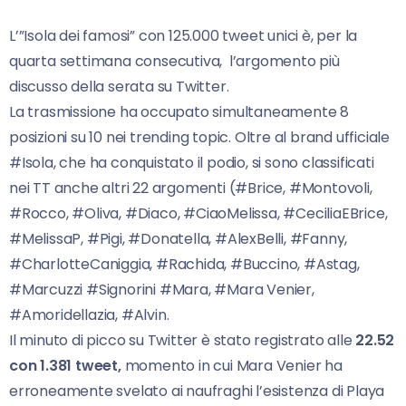
L’”Isola dei famosi” con 125.000 tweet unici è, per la
quarta settimana consecutiva, l’argomento più
discusso della serata su Twitter.
La trasmissione ha occupato simultaneamente 8
posizioni su 10 nei trending topic. Oltre al brand ufficiale
#Isola, che ha conquistato il podio, si sono classificati
nei TT anche altri 22 argomenti (#Brice, #Montovoli,
#Rocco, #Oliva, #Diaco, #CiaoMelissa, #CeciliaEBrice,
#MelissaP, #Pigi, #Donatella, #AlexBelli, #Fanny,
#CharlotteCaniggia, #Rachida, #Buccino, #Astag,
#Marcuzzi #Signorini #Mara, #Mara Venier,
#Amoridellazia, #Alvin.
Il minuto di picco su Twitter è stato registrato alle
22.52
con 1.381 tweet,
momento in cui Mara Venier ha
erroneamente svelato ai naufraghi l’esistenza di Playa