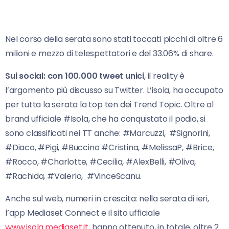
Nel corso della serata sono stati toccati picchi di oltre 6
milioni e mezzo di telespettatori e del 33.06% di share.
Sui social: con 100.000 tweet unici
, il reality è
l’argomento più discusso su Twitter. L’isola, ha occupato
per tutta la serata la top ten dei Trend Topic. Oltre al
brand ufficiale #Isola, che ha conquistato il podio, si
sono classificati nei TT anche: #Marcuzzi, #Signorini,
#Diaco, #Pigi, #Buccino #Cristina, #MelissaP, #Brice,
#Rocco, #Charlotte, #Cecilia, #AlexBelli, #Oliva,
#Rachida, #Valerio, #VinceScanu.
Anche sul web, numeri in crescita: nella serata di ieri,
l’app Mediaset Connect e il sito ufficiale
www.isola.mediaset.it
hanno ottenuto, in totale, oltre 2