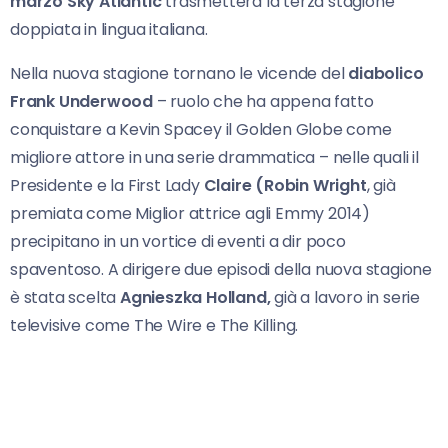
marzo Sky Atlantic
trasmetterà la terza stagione
doppiata in lingua italiana.
Nella nuova stagione tornano le vicende del
diabolico
Frank Underwood
– ruolo che ha appena fatto
conquistare a Kevin Spacey il Golden Globe come
migliore attore in una serie drammatica – nelle quali il
Presidente e la First Lady
Claire (Robin Wright
, già
premiata come Miglior attrice agli Emmy 2014)
precipitano in un vortice di eventi a dir poco
spaventoso. A dirigere due episodi della nuova stagione
è stata scelta
Agnieszka Holland,
già a lavoro in serie
televisive come The Wire e The Killing.