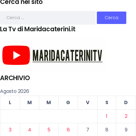
Cerca nel sito
La Tv di Maridacaterini.it
ARCHIVIO
Agosto 2026
L
M
M
G
V
S
D
1
2
3
4
5
6
7
8
9