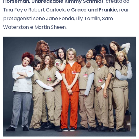
Horseman, Unbreakable Kimmy Schmidt
, creata da
Tina Fey e Robert Carlock, e
Grace and Frankie
, i cui
protagonisti sono Jane Fonda, Lily Tomlin, Sam
Waterston e Martin Sheen.