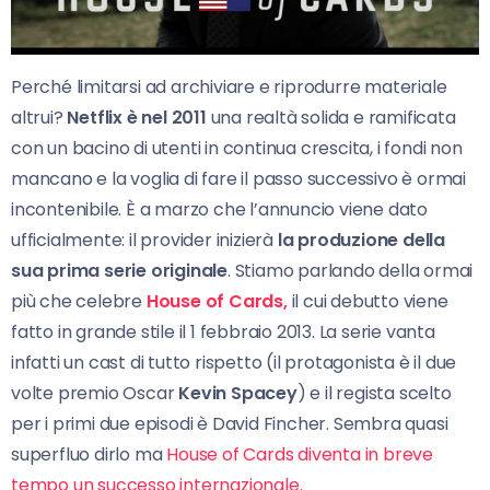
Perché limitarsi ad archiviare e riprodurre materiale
altrui?
Netflix è nel 2011
una realtà solida e ramificata
con un bacino di utenti in continua crescita, i fondi non
mancano e la voglia di fare il passo successivo è ormai
incontenibile. È a marzo che l’annuncio viene dato
ufficialmente: il provider inizierà
la produzione della
sua prima serie originale
. Stiamo parlando della ormai
più che celebre
House of Cards,
il cui debutto viene
fatto in grande stile il 1 febbraio 2013. La serie vanta
infatti un cast di tutto rispetto (il protagonista è il due
volte premio Oscar
Kevin Spacey
) e il regista scelto
per i primi due episodi è David Fincher. Sembra quasi
superfluo dirlo ma
House of Cards diventa in breve
tempo un successo internazionale.