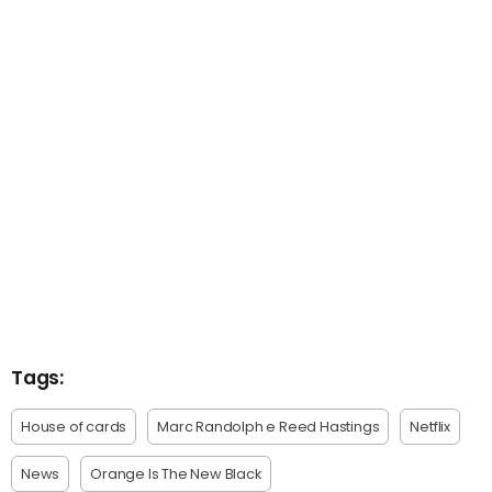
Tags:
House of cards
Marc Randolph e Reed Hastings
Netflix
News
Orange Is The New Black