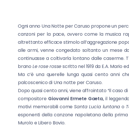
Ogni anno Una Notte per Caruso propone un percor
canzoni per la pace, ovvero come la musica rapp
altrettanto efficace stimolo all’aggregazione pop
alle armi, venne congedato soltanto un mese dopo
continuasse a coltivarla lontano dalle caserme. Tra
brano
Le rose rosse
scritto nel 1919 da E.A. Mario 
Ma c’è una querelle lunga quasi cento anni che
palcoscenico di Una notte per Caruso.
Dopo quasi cento anni, viene affrointato “il caso d
compositore
Giovanni Ermete Gaeta,
il leggenda
motivi memorabili come
Santa Lucia luntana
o
T
esponenti della canzone napoletana della prima 
Murolo e Libero Bovio.