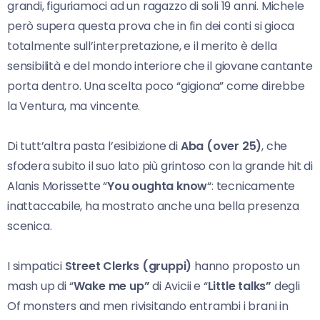
grandi, figuriamoci ad un ragazzo di soli 19 anni. Michele
però supera questa prova che in fin dei conti si gioca
totalmente sull’interpretazione, e il merito è della
sensibilità e del mondo interiore che il giovane cantante
porta dentro. Una scelta poco “gigiona” come direbbe
la Ventura, ma vincente.
Di tutt’altra pasta l’esibizione di
Aba (over 25)
, che
sfodera subito il suo lato più grintoso con la grande hit di
Alanis Morissette “
You oughta know
“: tecnicamente
inattaccabile, ha mostrato anche una bella presenza
scenica.
I simpatici
Street Clerks (gruppi)
hanno proposto un
mash up di “
Wake me up”
di Avicii e “
Little talks”
degli
Of monsters and men rivisitando entrambi i brani in