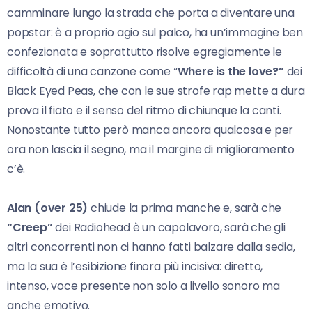
camminare lungo la strada che porta a diventare una
popstar: è a proprio agio sul palco, ha un’immagine ben
confezionata e soprattutto risolve egregiamente le
difficoltà di una canzone come “
Where is the love?”
dei
Black Eyed Peas, che con le sue strofe rap mette a dura
prova il fiato e il senso del ritmo di chiunque la canti.
Nonostante tutto però manca ancora qualcosa e per
ora non lascia il segno, ma il margine di miglioramento
c’è.
Alan (over 25)
chiude la prima manche e, sarà che
“Creep”
dei Radiohead è un capolavoro, sarà che gli
altri concorrenti non ci hanno fatti balzare dalla sedia,
ma la sua è l’esibizione finora più incisiva: diretto,
intenso, voce presente non solo a livello sonoro ma
anche emotivo.