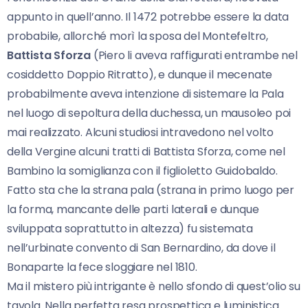
appunto in quell’anno. Il 1472 potrebbe essere la data
probabile, allorché morì la sposa del Montefeltro,
Battista Sforza
(Piero li aveva raffigurati entrambe nel
cosiddetto Doppio Ritratto), e dunque il mecenate
probabilmente aveva intenzione di sistemare la Pala
nel luogo di sepoltura della duchessa, un mausoleo poi
mai realizzato. Alcuni studiosi intravedono nel volto
della Vergine alcuni tratti di Battista Sforza, come nel
Bambino la somiglianza con il figlioletto Guidobaldo.
Fatto sta che la strana pala (strana in primo luogo per
la forma, mancante delle parti laterali e dunque
sviluppata soprattutto in altezza) fu sistemata
nell’urbinate convento di San Bernardino, da dove il
Bonaparte la fece sloggiare nel 1810.
Ma il mistero più intrigante è nello sfondo di quest’olio su
tavola. Nella perfetta resa prospettica e luministica