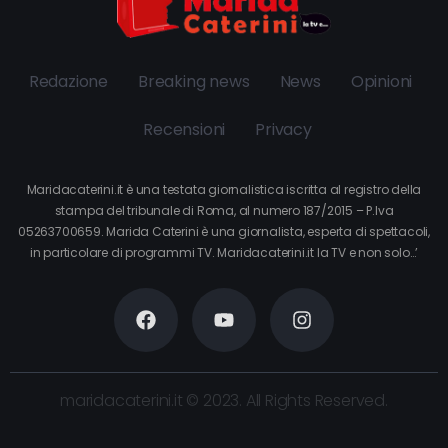
Redazione
Breaking news
News
Opinioni
Recensioni
Privacy
Maridacaterini.it è una testata giornalistica iscritta al registro della
stampa del tribunale di Roma, al numero 187/2015 – P.Iva
05263700659. Marida Caterini è una giornalista, esperta di spettacoli,
in particolare di programmi TV. Maridacaterini.it la TV e non solo…’
maridacaterini.it © 2023. All Rights Reserved.