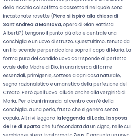
della nicchia col soffitto a cassettoni nel quale sono
incastonate rosette (
Piero si ispirò alla chiesa di
Sant’Andrea a Mantova
, opera di Gian Battista
Alberti?) tengono il punto più alto e centrale una
conchiglia e un uovo di struzzo. Quest’ultimo, tenuto da
un filo, scende perpendicolare sopra il capo di Maria. La
forma pura del candido uovo corrisponde al perfetto
ovale della Madre di Dio, in una ricerca di forme
essenziali, primigenie, sottese a ogni cosa naturale,
segno razionalistico e umanistico della perfezione del
Creato. Però quell’uovo allude anche alla verginità di
Maria. Per alcuni rimanda, al centro com’è della
conchiglia, a una perla, frutto che si genera senza
copula. Altri vi leggono
la leggenda di Leda, la sposa
del re di Sparta
che fu fecondata da un cigno, nelle cui
sembianze si era trasformato Zeus. E appunto un uovo