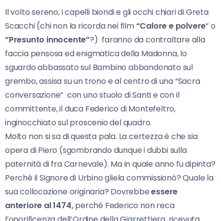
Il volto sereno, i capelli biondi e gli occhi chiari di Greta
Scacchi (chi non la ricorda nei film
“Calore e polvere
” o
“Presunto innocente”
?) faranno da contraltare alla
faccia pensosa ed enigmatica della Madonna, lo
sguardo abbassato sul Bambino abbandonato sul
grembo, assisa su un trono e al centro di una “Sacra
conversazione” con uno stuolo di Santi e con il
committente, il duca Federico di Montefeltro,
inginocchiato sul proscenio del quadro.
Molto non si sa di questa pala. La certezza è che sia
opera di Piero (sgombrando dunque i dubbi sulla
paternità di fra Carnevale). Ma in quale anno fu dipinta?
Perché il Signore di Urbino gliela commissionò? Quale la
sua collocazione originaria? Dovrebbe
essere
anteriore al 1474,
perché Federico non reca
l’onorificenza dell’Ordine della Giarrettiera, ricevuta