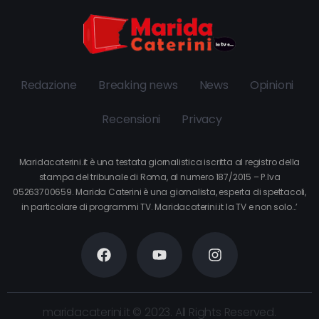
Redazione
Breaking news
News
Opinioni
Recensioni
Privacy
Maridacaterini.it è una testata giornalistica iscritta al registro della
stampa del tribunale di Roma, al numero 187/2015 – P.Iva
05263700659. Marida Caterini è una giornalista, esperta di spettacoli,
in particolare di programmi TV. Maridacaterini.it la TV e non solo…’
maridacaterini.it © 2023. All Rights Reserved.