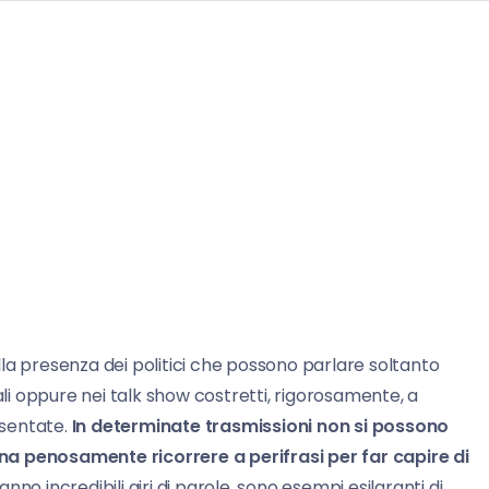
la presenza dei politici che possono parlare soltanto
ali oppure nei talk show costretti, rigorosamente, a
esentate.
In determinate trasmissioni non si possono
na penosamente ricorrere a perifrasi per far capire di
fanno incredibili giri di parole, sono esempi esilaranti di