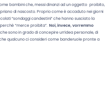
come bambini che, messi dinanzi ad un oggetto proibito,
opriano di nascosto. Proprio come è accaduto nei giorni
circolati “sondaggi candestini” che hanno susciato la
io perchè “merce proibita”.
Noi, invece, vorremmo
che sono in grado di concepire un’idea personale, di
a che qualcuno ci consideri come banderuole pronte a