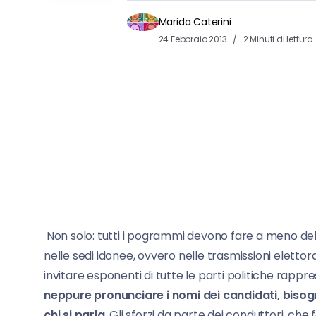
Marida Caterini
24 Febbraio 2013
2 Minuti di lettura
Non solo: tutti i pogrammi devono fare a meno del
nelle sedi idonee, ovvero nelle trasmissioni elettor
invitare esponenti di tutte le parti politiche rappr
neppure pronunciare i nomi dei candidati, bisog
chi si parla
. Gli sforzi da parte dei conduttori, che 