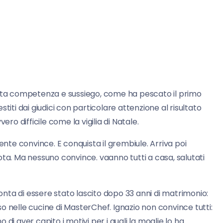
ta competenza e sussiego, come ha pescato il primo
titi dai giudici con particolare attenzione al risultato
ro difficile come la vigilia di Natale.
ente convince. E conquista il grembiule. Arriva poi
ota. Ma nessuno convince. vaanno tutti a casa, salutati
conta di essere stato lascito dopo 33 anni di matrimonio:
o nelle cucine di MasterChef. Ignazio non convince tutti:
di aver capito i motivi per i quali la moglie lo ha