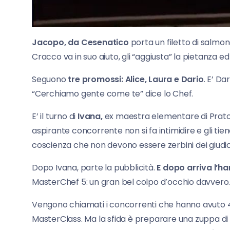
Jacopo, da Cesenatico
porta un filetto di salmo
Cracco va in suo aiuto, gli “aggiusta” la pietanza ed 
Seguono
tre promossi: Alice, Laura e Dario
. E’ D
“Cerchiamo gente come te” dice lo Chef.
E’ il turno di
Ivana,
ex maestra elementare di Prato. 
aspirante concorrente non si fa intimidire e gli t
coscienza che non devono essere zerbini dei giudic
Dopo Ivana, parte la pubblicità.
E dopo arriva l’h
MasterChef 5: un gran bel colpo d’occhio davvero. Pr
Vengono chiamati i concorrenti che hanno avuto 4 
MasterClass. Ma la sfida è preparare una zuppa di v