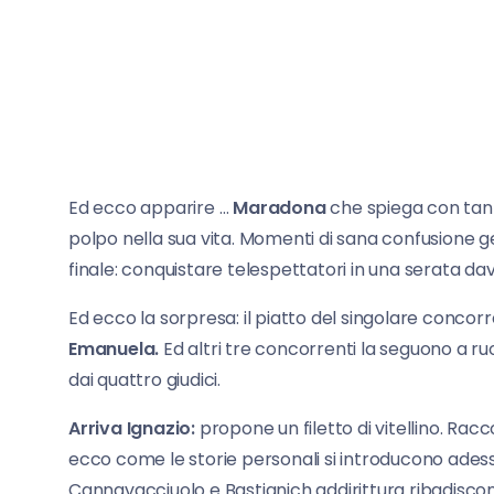
Ed ecco apparire …
Maradona
che spiega con tan
polpo nella sua vita. Momenti di sana confusione ges
finale: conquistare telespettatori in una serata davve
Ed ecco la sorpresa: il piatto del singolare concorr
Emanuela.
Ed altri tre concorrenti la seguono a ru
dai quattro giudici.
Arriva Ignazio:
propone un filetto di vitellino. Rac
ecco come le storie personali si introducono adess
Cannavacciuolo e Bastianich addirittura ribadiscono 