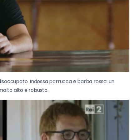
disoccupato. Indossa parrucca e barba rossa: un
molto alto e robusto.