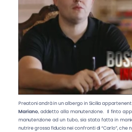
Preatoni andrà in un albergo in Sicilia appartenent
Mariano
, addetto alla manutenzione. Il finto ap
manutenzione ad un tubo, sia stata fatta in man
nutrire grossa fiducia nei confronti di “Carlo”, che