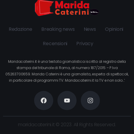
Redazione
Breaking news
News
Opinioni
Recensioni
Privacy
Maridacaterini.it è una testata giornalistica iscritta al registro della
stampa del tribunale di Roma, al numero 187/2015 – P.Iva
05263700659. Marida Caterini è una giornalista, esperta di spettacoli,
in particolare di programmi TV. Maridacaterini.it la TV e non solo…’
maridacaterini.it © 2023. All Rights Reserved.