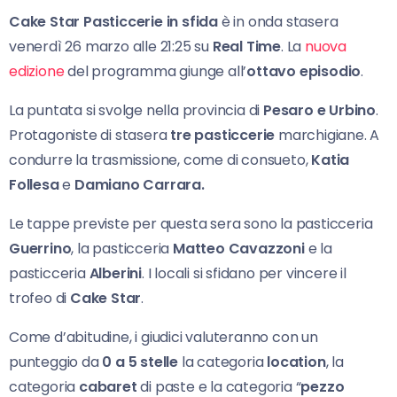
Cake Star Pasticcerie in sfida
è in onda stasera
venerdì 26 marzo alle 21:25 su
Real Time
. La
nuova
edizione
del programma giunge all’
ottavo episodio
.
La puntata si svolge nella provincia di
Pesaro e Urbino
.
Protagoniste di stasera
tre pasticcerie
marchigiane. A
condurre la trasmissione, come di consueto,
Katia
Follesa
e
Damiano Carrara.
Le tappe previste per questa sera sono la pasticceria
Guerrino
, la pasticceria
Matteo Cavazzoni
e la
pasticceria
Alberini
. I locali si sfidano per vincere il
trofeo di
Cake Star
.
Come d’abitudine, i giudici valuteranno con un
punteggio da
0 a 5 stelle
la categoria
location
, la
categoria
cabaret
di paste e la categoria “
pezzo