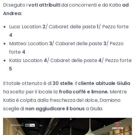
Di seguito i
voti attribuiti
dai concorrenti e da Katia
ad
Andrea:
Luca: Location
2
/ Cabaret delle paste
1
/ Pezzo forte
4
Matteo: Location
3
/ Cabaret delle paste
3
/ Pezzo
forte
4
Katia: Location
4
/ Cabaret delle paste
4
/ Pezzo forte
5
Il totale ottenuto è di
30 stelle
. Il
cliente abituale Giulia
ha scelto per il locale la
frolla caffé e limone.
Mentre
Katia è colpita dalla freschezza del dolce, Damiano
sceglie di
non aggiudicare il bonus
a Giulia.