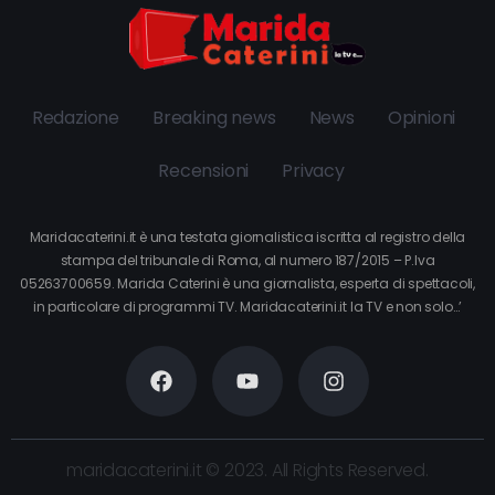
Redazione
Breaking news
News
Opinioni
Recensioni
Privacy
Maridacaterini.it è una testata giornalistica iscritta al registro della
stampa del tribunale di Roma, al numero 187/2015 – P.Iva
05263700659. Marida Caterini è una giornalista, esperta di spettacoli,
in particolare di programmi TV. Maridacaterini.it la TV e non solo…’
maridacaterini.it © 2023. All Rights Reserved.