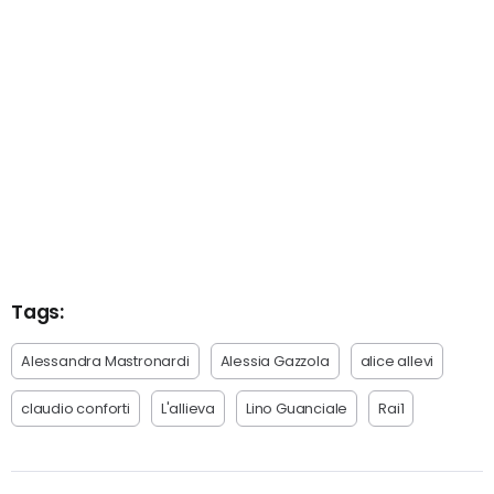
Tags:
Alessandra Mastronardi
Alessia Gazzola
alice allevi
claudio conforti
L'allieva
Lino Guanciale
Rai1