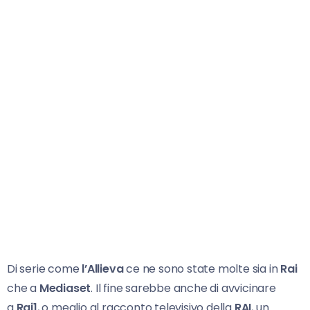
Di serie come
l’Allieva
ce ne sono state molte sia in
Rai
che a
Mediaset
. Il fine sarebbe anche di avvicinare
a
Rai1
, o meglio al racconto televisivo della
RAI
, un