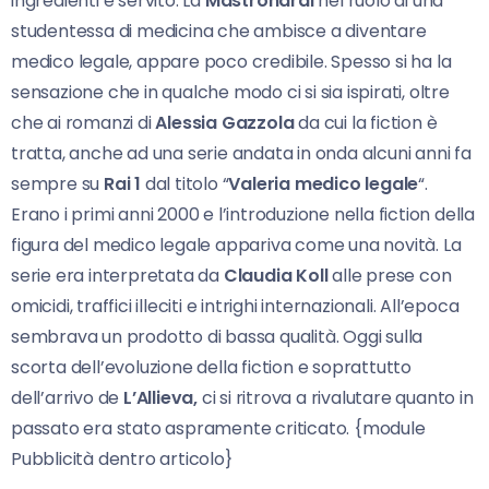
ingredienti è servito. La
Mastronardi
nel ruolo di una
studentessa di medicina che ambisce a diventare
medico legale, appare poco credibile. Spesso si ha la
sensazione che in qualche modo ci si sia ispirati, oltre
che ai romanzi di
Alessia Gazzola
da cui la fiction è
tratta, anche ad una serie andata in onda alcuni anni fa
sempre su
Rai 1
dal titolo “
Valeria medico legale
“.
Erano i primi anni 2000 e l’introduzione nella fiction della
figura del medico legale appariva come una novità. La
serie era interpretata da
Claudia Koll
alle prese con
omicidi, traffici illeciti e intrighi internazionali. All’epoca
sembrava un prodotto di bassa qualità. Oggi sulla
scorta dell’evoluzione della fiction e soprattutto
dell’arrivo de
L’Allieva,
ci si ritrova a rivalutare quanto in
passato era stato aspramente criticato. {module
Pubblicità dentro articolo}