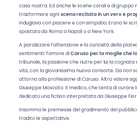
casa nostra. Ed anche le scene corali e di gruppo n
trasformare ogni
scena recitata in un vero e pr
indugiava con piacere e con simpatia. Erano le scri
spostata da Roma a Napoli o a New York.
A paralizzare l’attenzione e la curiosità della platea
sentimenti: l’amore di
Caruso per la moglie che l
tribunale, la passione che nutre per lui la cognata
vita, con la giovanissima nuova consorte. Da non s
attorno alla professione di Caruso. Altro valore agg
Giuseppe Moscato. Il medico, che tenta di curare la 
dedicato una fiction interpretata da Giuseppe Fiore
Insomma le premesse del gradimento del pubblico
tradito le aspettative.