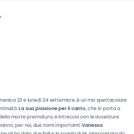
a
omenica 23 e lunedì 24 settembre, è un mix spettacolare
ntinuità.
La sua passione per il canto,
che lo porta a
 della morte prematura, si intreccia con le avventure
hanno, per noi, due nomi importanti:
Vanessa
 gli ha dato due figli e la sorella di lei, interpretata da