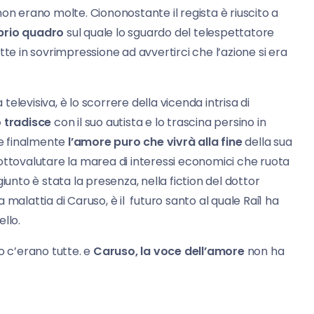
on erano molte. Ciononostante il regista è riuscito a
oprio quadro
sul quale lo sguardo del telespettatore
tte in sovrimpressione ad avvertirci che l’azione si era
 televisiva, è lo scorrere della vicenda intrisa di
o tradisce
con il suo autista e lo trascina persino in
 e finalmente
l’amore puro che vivrà alla fine
della sua
ottovalutare la marea di interessi economici che ruota
iunto è stata la presenza, nella fiction del dottor
malattia di Caruso, è il futuro santo al quale Rai1 ha
llo.
 c’erano tutte. e
Caruso, la voce dell’amore
non ha