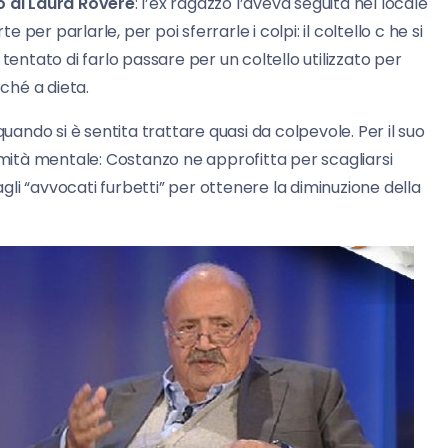
 di Laura Rovere
: l’ex ragazzo l’aveva seguita nel locale
e per parlarle, per poi sferrarle i colpi: il coltello c he si
tentato di farlo passare per un coltello utilizzato per
ché a dieta.
quando si è sentita trattare quasi da colpevole. Per il suo
rmità mentale: Costanzo ne approfitta per scagliarsi
li “avvocati furbetti” per ottenere la diminuzione della