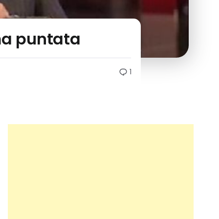
ima puntata
1