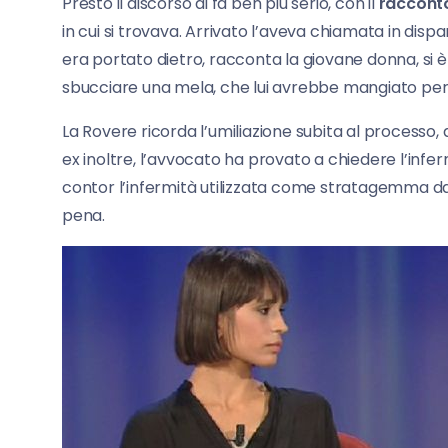
Presto il discorso di fa ben più serio, con il
racconto
in cui si trovava. Arrivato l’aveva chiamata in dispart
era portato dietro, racconta la giovane donna, si è 
sbucciare una mela, che lui avrebbe mangiato per
La Rovere ricorda l’umiliazione subita al processo, 
ex inoltre, l’avvocato ha provato a chiedere l’infe
contor l’infermità utilizzata come stratagemma dag
pena.