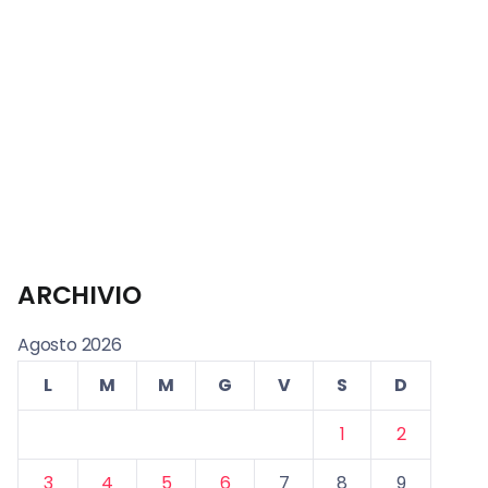
ARCHIVIO
Agosto 2026
L
M
M
G
V
S
D
1
2
3
4
5
6
7
8
9