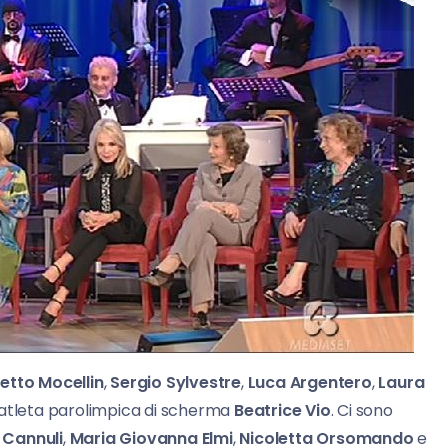
tto Mocellin
,
Sergio Sylvestre
,
Luca Argentero
,
Laura
, l’atleta parolimpica di scherma
Beatrice Vio
. Ci sono
 Cannuli
,
Maria Giovanna Elmi
,
Nicoletta Orsomando
e