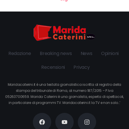
Redazione
Breaking news
News
Opinioni
Recensioni
Privacy
Maridacaterini.it è una testata giornalistica iscritta al registro della
stampa del tribunale di Roma, al numero 187/2015 – P.Iva
05263700659. Marida Caterini è una giornalista, esperta di spettacoli,
in particolare di programmi TV. Maridacaterini.it la TV e non solo…’