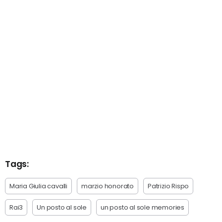
Tags:
Maria Giulia cavalli
marzio honorato
Patrizio Rispo
Rai3
Un posto al sole
un posto al sole memories