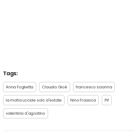
Tags:
Anna Foglietta
Claudio Gioè
francesco scianna
la mafia uccide solo d'estate
Nino Frassica
Pif
valentina d'agostino