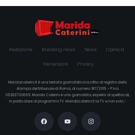
Redazione
Breaking news
News
Opinioni
Recensioni
Privacy
Maridacaterini.it è una testata giornalistica iscritta al registro della
stampa del tribunale di Roma, al numero 187/2015 – P.Iva
05263700659. Marida Caterini è una giornalista, esperta di spettacoli,
in particolare di programmi TV. Maridacaterini.it la TV e non solo…’