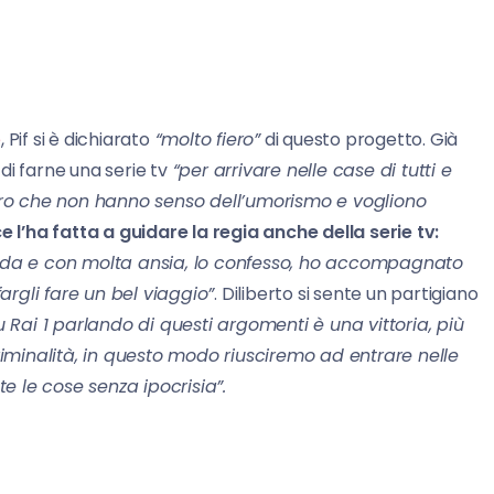
e
, Pif si è dichiarato
“molto fiero”
di questo progetto. Già
 di farne una serie tv
“per arrivare nelle case di tutti e
 loro che non hanno senso dell’umorismo e vogliono
ce l’ha fatta a guidare la regia anche della serie tv:
fida e con molta ansia, lo confesso, ho accompagnato
fargli fare un bel viaggio”
. Diliberto si sente un partigiano
u Rai 1 parlando di questi argomenti è una vittoria, più
minalità, in questo modo riusciremo ad entrare nelle
e le cose senza ipocrisia”.