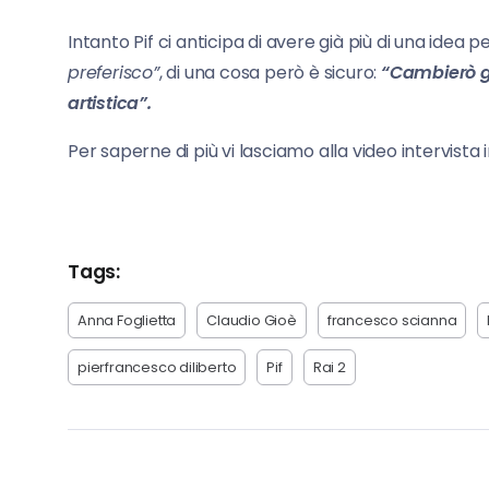
Intanto Pif ci anticipa di avere già più di una idea p
preferisco”
, di una cosa però è sicuro:
“Cambierò ge
artistica”.
Per saperne di più vi lasciamo alla video intervista 
Tags:
Anna Foglietta
Claudio Gioè
francesco scianna
pierfrancesco diliberto
Pif
Rai 2