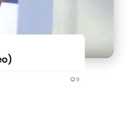
eo)
0