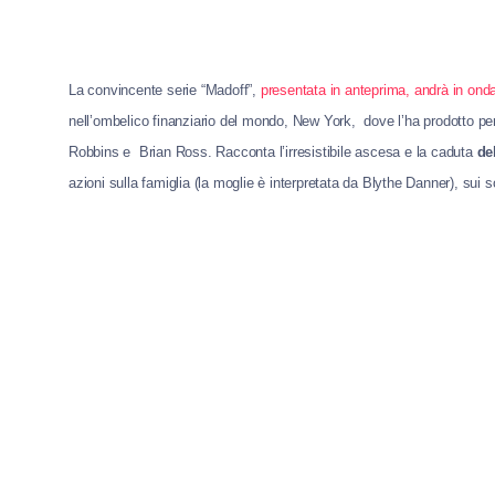
La convincente serie “Madoff”,
presentata in anteprima, andrà in ond
nell’ombelico finanziario del mondo, New York, dove l’ha prodotto p
Robbins e Brian Ross. Racconta l’irresistibile ascesa e la caduta
de
azioni sulla famiglia (la moglie è interpretata da Blythe Danner), sui soc