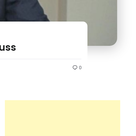
fuss
0