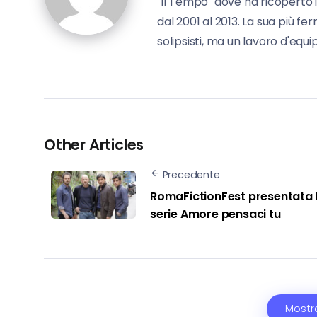
"Il Tempo" dove ha ricoperto i
dal 2001 al 2013. La sua più f
solipsisti, ma un lavoro d'equi
Other Articles
Precedente
RomaFictionFest presentata 
serie Amore pensaci tu
Mostr