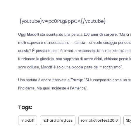
{youtube}v=pc0PLgBppCA{/youtube}
Oggi
Madoff
sta scontando una pena a
150 anni di carcere.
“Ma ci 
molti sapevano e ancora sanno – rilancia – ci vuole coraggio per cer
questa? È possibile perché ormai la responsabilità non esiste più e 
funzionare la giustizia, non sappiamo di avere diritti, abbiamo perso l
sono colluse, Madoff è solo una piccola parte del meccanismo”.
Una battuta è anche riservata a
Trump:
“Si è comportato come un bul
l’incidente. Ma quell’incidente è l’America”.
Tags:
madoff
richard dreyfuss
romafictionfest 2016
Sk