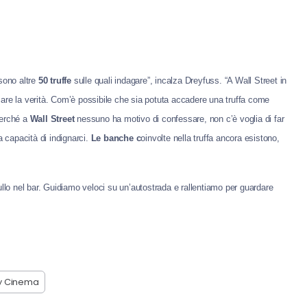
sono altre
50 truffe
sulle quali indagare”, incalza Dreyfuss. “A Wall Street in
care la verità. Com’è possibile che sia potuta accadere una truffa come
perché a
Wall Street
nessuno ha motivo di confessare, non c’è voglia di far
a capacità di indignarci.
Le banche c
oinvolte nella truffa ancora esistono,
lo nel bar. Guidiamo veloci su un’autostrada e rallentiamo per guardare
y Cinema