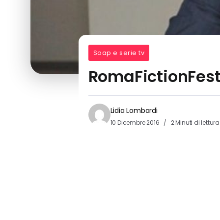
Soap e serie tv
RomaFictionFest
Lidia Lombardi
10 Dicembre 2016
2 Minuti di lettura