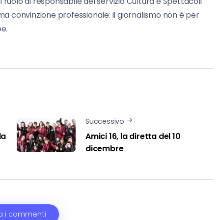
l ruolo di responsabile del servizio Cultura e Spettacoli
erma convinzione professionale: il giornalismo non è per
pe.
Successivo
la
Amici 16, la diretta del 10
dicembre
a i commenti