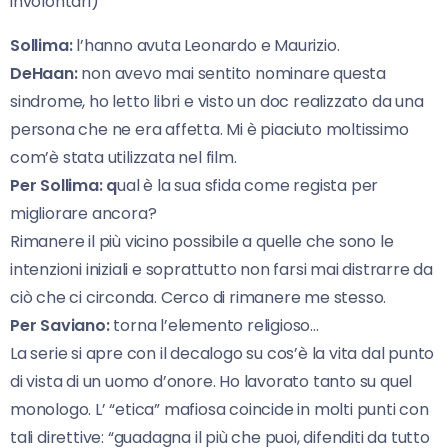
involontari)
Sollima:
l’hanno avuta Leonardo e Maurizio.
DeHaan:
non avevo mai sentito nominare questa
sindrome, ho letto libri e visto un doc realizzato da una
persona che ne era affetta. Mi è piaciuto moltissimo
com’è stata utilizzata nel film.
Per Sollima: q
ual è la sua sfida come regista per
migliorare ancora?
Rimanere il più vicino possibile a quelle che sono le
intenzioni iniziali e soprattutto non farsi mai distrarre da
ciò che ci circonda. Cerco di rimanere me stesso.
Per Saviano:
torna l’elemento religioso…
La serie si apre con il decalogo su cos’è la vita dal punto
di vista di un uomo d’onore. Ho lavorato tanto su quel
monologo. L’ “etica” mafiosa coincide in molti punti con
tali direttive: “guadagna il più che puoi, difenditi da tutto