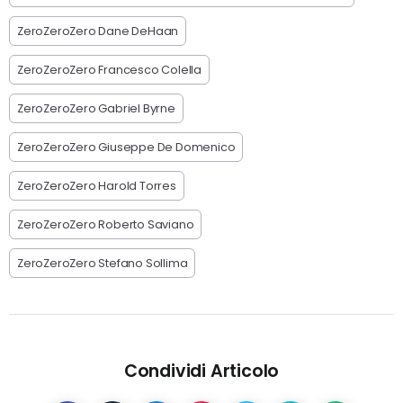
ZeroZeroZero Dane DeHaan
ZeroZeroZero Francesco Colella
ZeroZeroZero Gabriel Byrne
ZeroZeroZero Giuseppe De Domenico
ZeroZeroZero Harold Torres
ZeroZeroZero Roberto Saviano
ZeroZeroZero Stefano Sollima
Condividi Articolo