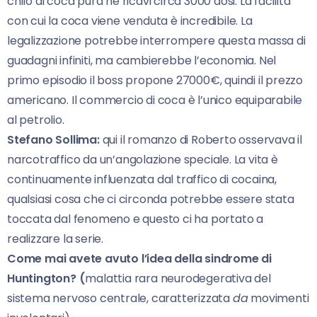
chilo di coca pura ne ricavi circa 3000 dosi. La facilità
con cui la coca viene venduta è incredibile. La
legalizzazione potrebbe interrompere questa massa di
guadagni infiniti, ma cambierebbe l’economia. Nel
primo episodio il boss propone 27000€, quindi il prezzo
americano. Il commercio di coca è l’unico equiparabile
al petrolio.
Stefano Sollima:
qui il romanzo di Roberto osservava il
narcotraffico da un’angolazione speciale. La vita è
continuamente influenzata dal traffico di cocaina,
qualsiasi cosa che ci circonda potrebbe essere stata
toccata dal fenomeno e questo ci ha portato a
realizzare la serie.
Come mai avete avuto l’idea della sindrome di
Huntington? (
malattia rara neurodegerativa del
sistema nervoso centrale, caratterizzata
da
movimenti