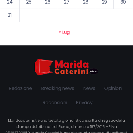
24
25
26
27
28
29
30
31
« Lug
Redazione
Breaking news
News
Opinioni
Recensioni
Privacy
Maridacaterini.it è una testata giornalistica iscritta al registro della
stampa del tribunale di Roma, al numero 187/2015 – P.Iva
05263700659. Marida Caterini è una giornalista, esperta di spettacoli,