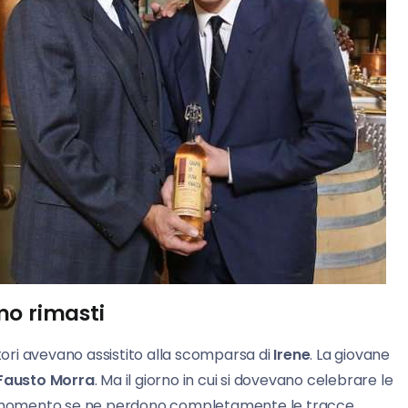
mo rimasti
atori avevano assistito alla scomparsa di
Irene
. La giovane
Fausto Morra
. Ma il giorno in cui si dovevano celebrare le
el momento se ne perdono completamente le tracce.