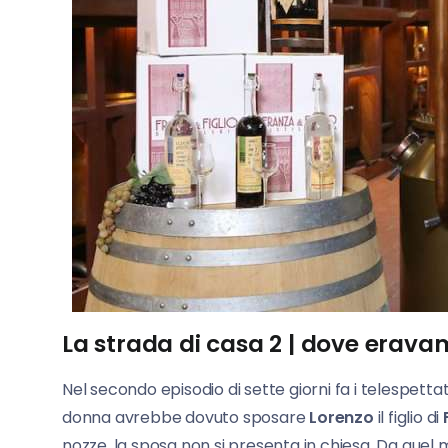
La strada di casa 2 | dove erava
Nel secondo episodio di sette giorni fa i telespett
donna avrebbe dovuto sposare
Lorenzo
il figlio di
nozze, la sposa non si presenta in chiesa. Da qu