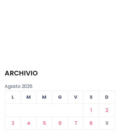
ARCHIVIO
Agosto 2026
L
M
M
G
V
S
D
1
2
3
4
5
6
7
8
9