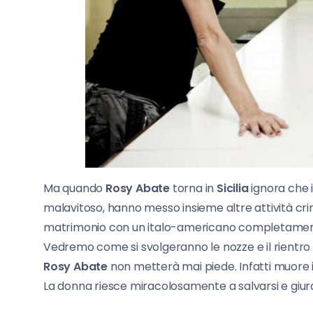
Ma quando
Rosy Abate
torna in
Sicilia
ignora che i 
malavitoso, hanno messo insieme altre attività crimi
matrimonio con un italo-americano completamente
Vedremo come si svolgeranno le nozze e il rientro 
Rosy Abate
non metterà mai piede. Infatti muore
La donna riesce miracolosamente a salvarsi e giura