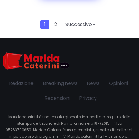
1
2
Successivo »
Redazione
Breaking news
News
Opinioni
Recensioni
Privacy
Maridacaterini.it è una testata giornalistica iscritta al registro della
stampa del tribunale di Roma, al numero 187/2015 – P.Iva
05263700659. Marida Caterini è una giornalista, esperta di spettacoli,
in particolare di programmi TV. Maridacaterini.it la TV e non solo…’