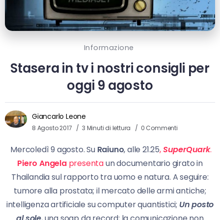
Informazione
Stasera in tv i nostri consigli per
oggi 9 agosto
Giancarlo Leone
8 Agosto 2017
3 Minuti di lettura
0 Commenti
Mercoledì 9 agosto. Su
Raiuno
, alle 21.25
,
SuperQuark
.
Piero Angela
presenta
un documentario girato in
Thailandia sul rapporto tra uomo e natura. A seguire:
tumore alla prostata; il mercato delle armi antiche;
intelligenza artificiale su computer quantistici;
Un posto
al sole
, una soap da record; la comunicazione non