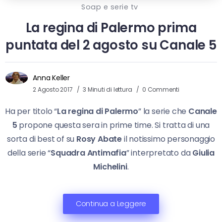
Soap e serie tv
La regina di Palermo prima
puntata del 2 agosto su Canale 5
Anna Keller
2 Agosto 2017
3 Minuti di lettura
0 Commenti
Ha per titolo “
La regina di Palermo
” la serie che
Canale
5
propone questa sera in prime time. Si tratta di una
sorta di best of su
Rosy Abate
il notissimo personaggio
della serie “
Squadra Antimafia
” interpretato da
Giulia
Michelini
.
Continua a Leggere