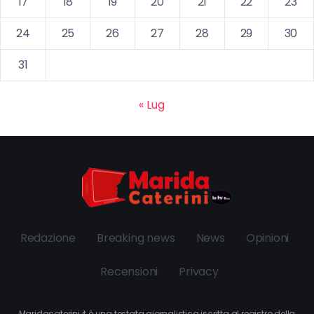
17
18
19
20
21
22
23
24
25
26
27
28
29
30
31
« Lug
Redazione
Breaking news
News
Opinioni
Recensioni
Privacy
Maridacaterini.it è una testata giornalistica iscritta al registro della