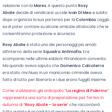
relazione con la
Mares
. A questo punto
Rosy
Abate
decide di vendicarsi: uccide
Ivan Di Meo
e subito
dopo organizza la sua partenza per la
Colombia
. Laggiù
sa di poter contare su alcune amicizie altolocate che le
consentiranno protezione e sicurezza.
Rosy Abate
è stato uno dei personaggi più amati
all’interno della serie
Squadra Antimafia
. Era
scomparsa nelle ultime edizioni ritirandosi in convento.
Ma quando aveva saputo che
Domenico Calcaterra
era stato rinchiuso in un manicomio criminale aveva
fatto di tutto per liberarlo e i due erano fuggiti insieme.
Come vi abbiamo già anticipato “
La regina di Palermo
”
rappresenta una sorta di preparazione per l’arrivo in
autunno di “
Rosy Abate – la serie
“
che racconterà
tutto quanto è accaduto al personaggio da quando è