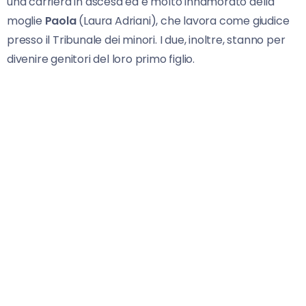
una carriera in ascesa ed è molto innamorato della
moglie
Paola
(Laura Adriani), che lavora come giudice
presso il Tribunale dei minori. I due, inoltre, stanno per
divenire genitori del loro primo figlio.