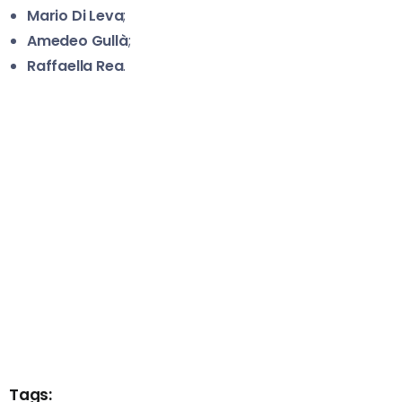
Mario Di Leva
;
Amedeo Gullà
;
Raffaella Rea
.
Tags: