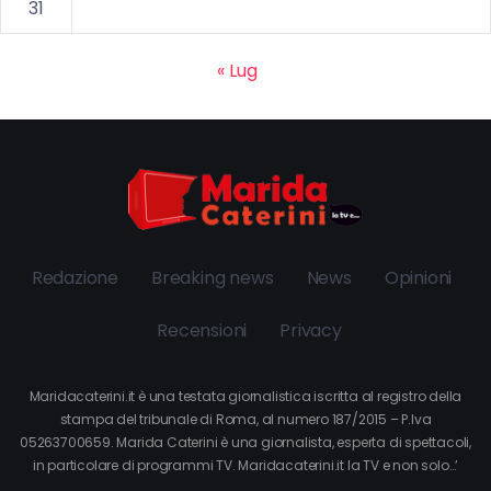
31
« Lug
Redazione
Breaking news
News
Opinioni
Recensioni
Privacy
Maridacaterini.it è una testata giornalistica iscritta al registro della
stampa del tribunale di Roma, al numero 187/2015 – P.Iva
05263700659. Marida Caterini è una giornalista, esperta di spettacoli,
in particolare di programmi TV. Maridacaterini.it la TV e non solo…’