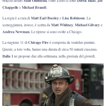
Matt Olmstead.
Derek Haas
Joe
braccio destro
Oltre a loro ci sono
,
Chappelle
Michael Brandt
e
.
Matt Earl Beesley
Lisa Robinson
La regia è a cura di
e
. La
Matt Whitney
Michael Gilvary
sceneggiatura, invece, è scritta da
,
e
Andrea Newman
. Le riprese si sono svolte a Chicago.
Chicago Fire
La stagione 11 di
è composta da ventidue puntate.
Queste, a loro volta, hanno una durata di circa 50 minuti ciascuna.
Italia 1
ne propone due alla settimana, nella giornata del giovedì.