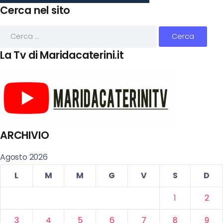
Cerca nel sito
La Tv di Maridacaterini.it
ARCHIVIO
Agosto 2026
L
M
M
G
V
S
D
1
2
3
4
5
6
7
8
9