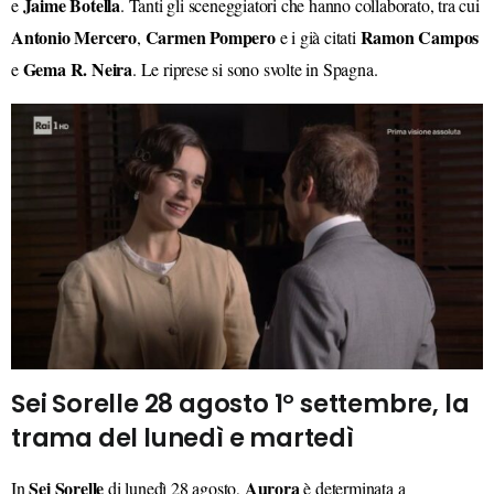
Jaime Botella
e
. Tanti gli sceneggiatori che hanno collaborato, tra cui
Antonio Mercero
Carmen
Pompero
Ramon Campos
,
e i già citati
Gema R. Neira
e
. Le riprese si sono svolte in Spagna.
Sei Sorelle 28 agosto 1° settembre, la
trama del lunedì e martedì
Sei Sorelle
Aurora
In
di lunedì 28 agosto,
è determinata a