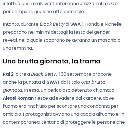
infatti, è che i malviventi intendano utilizzare il mezzo
per compiere qualche atto criminale.
Intanto, durante
Black Betty
di
SWAT
, Hondo e Nichelle
preparano nei minimi dettagli la festa del gender
reveal, nella quale scoprono se avranno un maschio o
una femmina.
Una brutta giornata, la trama
Rai 2
, oltre a
Black Be
tt
y
, il 30 settembre propone
anche la puntata di
SWAT
dal titolo
Una brutta
giornata
. In essa, un pericoloso detenuto chiamato
Alexei Roman
riesce ad evadere dal carcere, dove
l’uomo era rinchiuso per scontare una condanna per
omicidio. I protagonisti avviano una caccia all’uomo e, in
contemporanea, tentano di proteggere le persone che