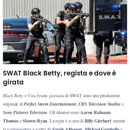
SWAT Black Betty, regista e dove è
girata
Black Betty
e
Una brutta giornata
di S
WAT
sono una produzione
originale di
Perfect Storm Entertainment
,
CBS Television Studios
e
Aaron Rahsaan
Sony Pictures Television
. Gli ideatori sono
Thomas
Shawn
Ryan
Billy
Gierhart
e
. La regia è a cura di
, mentre
Sarah
Alderson
Michael
Gemballa
la sceneggiatura è scritta da
,
e