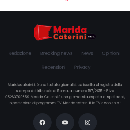
Redazione
Breaking news
News
Opinioni
Recensioni
Privacy
Maridacaterini.it è una testata giornalistica iscritta al registro della
stampa del tribunale di Roma, al numero 187/2015 – P.Iva
05263700659. Marida Caterini è una giornalista, esperta di spettacoli,
in particolare di programmi TV. Maridacaterini.it la TV e non solo…’