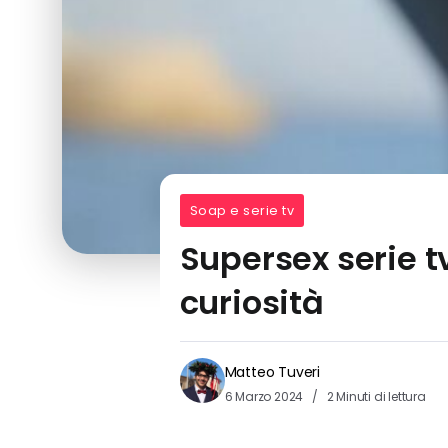
Soap e serie tv
Supersex serie tv
curiosità
Matteo Tuveri
6 Marzo 2024
2 Minuti di lettura