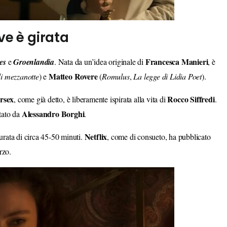
ve è girata
Francesca
Manieri
res
e
Groenlandia
. Nata da un’idea originale di
, è
Matteo Rovere
di mezzanotte
) e
(
Romulus
,
La legge di Lidia Poet
).
rsex
Rocco
Siffredi
, come già detto, è liberamente ispirata alla vita di
.
Alessandro
Borghi
etato da
.
Netflix
urata di circa 45-50 minuti.
, come di consueto, ha pubblicato
rzo.