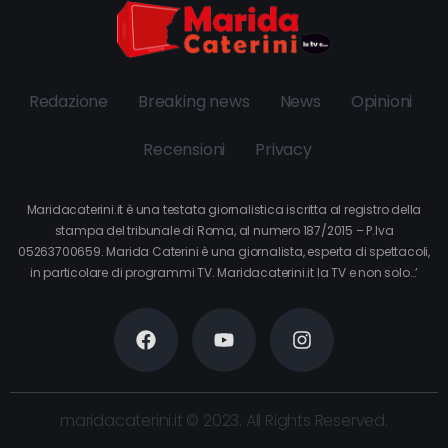
Redazione
Breaking news
News
Opinioni
Recensioni
Privacy
Maridacaterini.it è una testata giornalistica iscritta al registro della
stampa del tribunale di Roma, al numero 187/2015 – P.Iva
05263700659. Marida Caterini è una giornalista, esperta di spettacoli,
in particolare di programmi TV. Maridacaterini.it la TV e non solo…’
maridacaterini.it © 2023. All Rights Reserved.