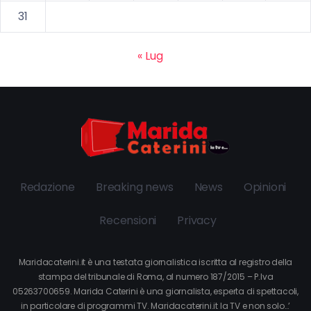
31
« Lug
Redazione
Breaking news
News
Opinioni
Recensioni
Privacy
Maridacaterini.it è una testata giornalistica iscritta al registro della
stampa del tribunale di Roma, al numero 187/2015 – P.Iva
05263700659. Marida Caterini è una giornalista, esperta di spettacoli,
in particolare di programmi TV. Maridacaterini.it la TV e non solo…’